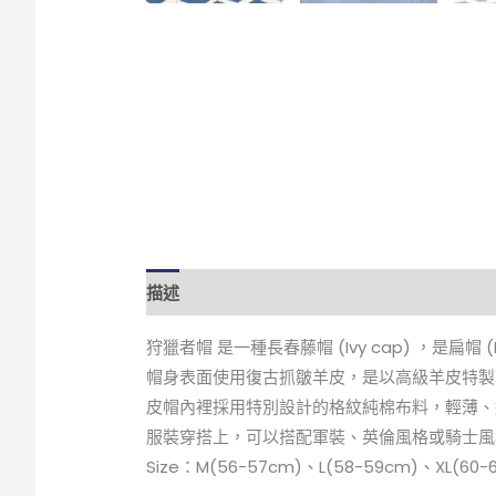
描述
額外資訊
評價 (1)
狩獵者帽 是一種長春藤帽 (Ivy cap) ，是
帽身表面使用復古抓皺羊皮，是以高級羊皮特製
皮帽內裡採用特別設計的格紋純棉布料，輕薄、
服裝穿搭上，可以搭配軍裝、英倫風格或騎士風
Size：M(56-57cm)、L(58-59cm)、XL(60-