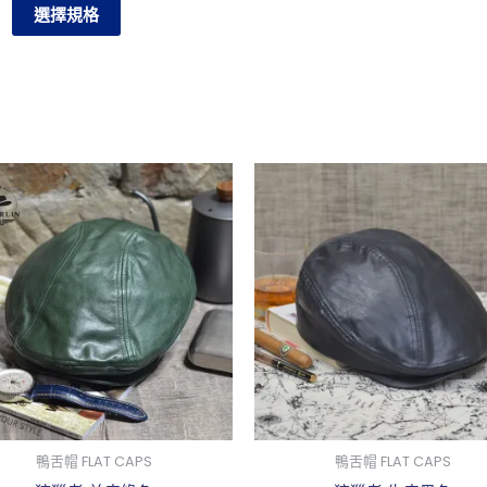
選擇規格
面
選
擇
選
項
此
此
產
產
品
品
有
有
多
多
種
種
款
款
式。
式。
可
可
在
在
鴨舌帽 FLAT CAPS
鴨舌帽 FLAT CAPS
產
產