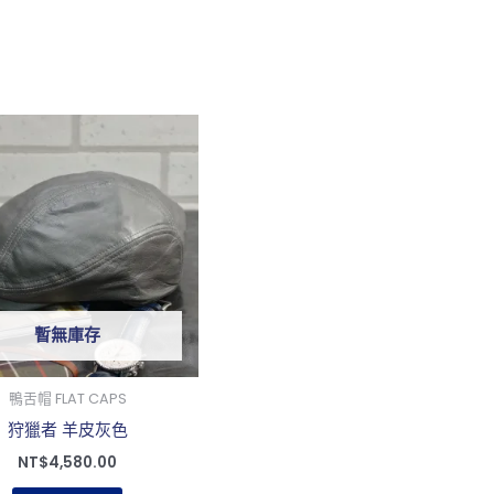
此
產
品
有
多
種
款
暫無庫存
式。
可
在
鴨舌帽 FLAT CAPS
產
狩獵者 羊皮灰色
品
NT$
4,580.00
頁