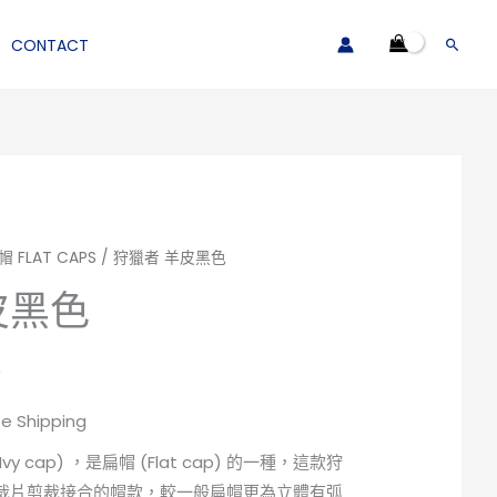
CONTACT
搜
尋
 FLAT CAPS
/ 狩獵者 羊皮黑色
皮黑色
)
ee Shipping
y cap) ，是扁帽 (Flat cap) 的一種，這款狩
裁片剪裁接合的帽款，較一般扁帽更為立體有弧