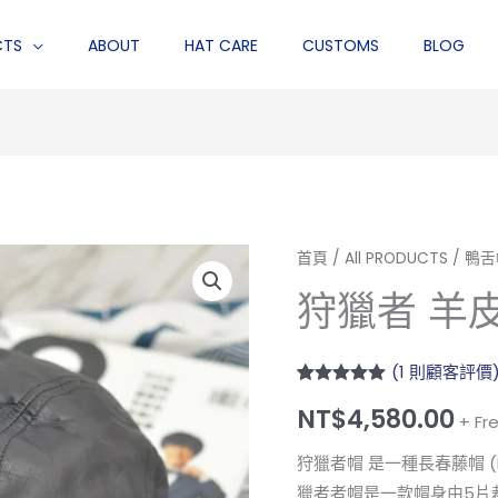
CTS
ABOUT
HAT CARE
CUSTOMS
BLOG
狩
首頁
/
All PRODUCTS
/
鴨舌帽
獵
狩獵者 羊
者
羊
(
1
則顧客評價
皮
評分
1
5.00
/
黑
NT$
4,580.00
5，已有
位
+ Fr
顧客進行評
色
分
狩獵者帽 是一種長春藤帽 (Iv
數
獵者者帽是一款帽身由5片