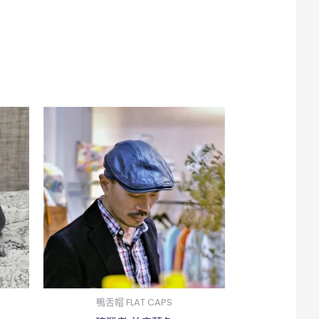
此
產
品
有
多
種
款
式。
可
在
鴨舌帽 FLAT CAPS
產