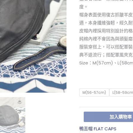
量
度。
帽身表面使用復古抓皺羊皮
適，本身纖維強軔，經久耐
皮帽內裡採用特別設計的格
純棉內裡不會因為與頭髮磨
服裝穿搭上，可以搭配軍裝
典不退流行；搭配軍風夾克
Size：M(57cm)、L(58cm
M(56-57cm)
L(58-59cm
加入購物車
鴨舌帽 FLAT CAPS