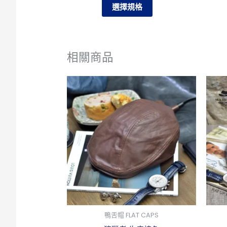
選擇規格
面
選
擇
選
相關商品
項
此
產
品
有
多
種
款
式。
可
在
鴨舌帽 FLAT CAPS
產