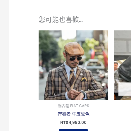
您可能也喜歡…
此
產
品
有
多
種
款
式。
可
在
鴨舌帽 FLAT CAPS
產
狩獵者 牛皮駝色
品
NT$
4,980.00
頁