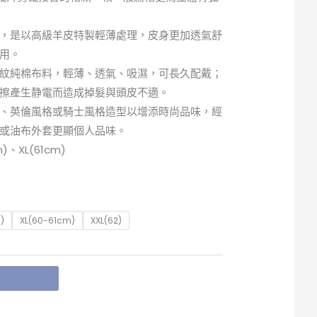
，是以高級羊皮特製輕薄處理，皮身更加透氣舒
用。
紋純棉布料，輕薄、透氣、吸濕，可長久配戴；
擦產生静電而造成掉髮與頭皮不適。
、英倫風格或騎士風格造型以增添時尚品味，經
或油布外套更顯個人品味。
)、XL(61cm)
)
XL(60-61cm)
XXL(62)