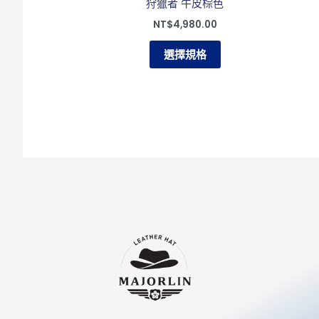
狩獵者 牛皮棕色
品
NT$
4,980.00
頁
面
選擇規格
選
擇
選
項