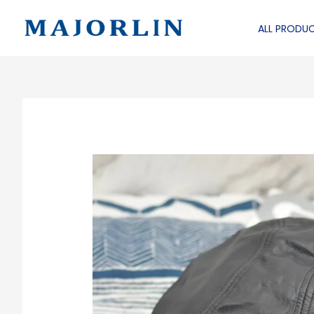
跳
至
ALL PRODU
主
要
內
容