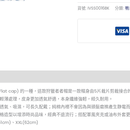
貨號:
IVSS0016BK
分類:
鴨
扁帽 (Flat cap) 的一種，這款狩獵者者帽是一款帽身由5片裁片剪
輕薄處理，皮身更加透氣舒適，本身纖維強軔，經久耐用。
透氣、吸濕，可長久配戴；純棉內裡不會因為與頭髮磨擦產生静電
格造型以增添時尚品味，經典不退流行；搭配軍風夾克或油布外套
61cm)、XXL(62cm)