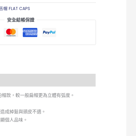
舌帽 FLAT CAPS
安全結帳保證
裁接合的帽款，較一般扁帽更為立體有弧度。
而造成掉髮與頭皮不適。
更顯個人品味。