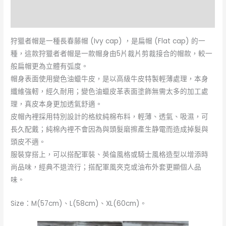
評價 (0)
狩獵者帽是一種長春藤帽 (Ivy cap) ，是扁帽 (Flat cap) 的一
種，這款狩獵者者帽是一款帽身由5片裁片剪裁接合的帽款，較一
般扁帽更為立體有弧度。
帽身表面使用變色油蠟牛皮，是以高級牛皮特製輕薄處理，本身
纖維強軔，經久耐用；變色油蠟皮革表面塗飾無需太多的加工處
理，真皮本身更加透氣舒適。
皮帽內裡採用特別設計的格紋純棉布料，輕薄、透氣、吸濕，可
長久配戴；純棉內裡不會因為與頭髮磨擦產生静電而造成掉髮與
頭皮不適。
服裝穿搭上，可以搭配軍裝、英倫風格或騎士風格造型以增添時
尚品味，經典不退流行；搭配軍風夾克或油布外套更顯個人品
味。
Size：M(57cm)、L(58cm)、XL(60cm)。