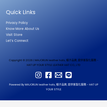
Quick Links
Privacy Policy
Know More About Us
Visit Store
Let’s Connect
Copyright © 2026 | MAJORLIN leather hats, 帽子品牌, 提供客製化服務 -
HAT UP YOUR STYLE LEATHER HAT CO., LTD
Powered By MAJORLIN leather hats, 帽子品牌, 提供客製化服務 - HAT UP
YOUR STYLE