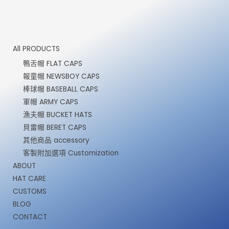
All PRODUCTS
鴨舌帽 FLAT CAPS
報童帽 NEWSBOY CAPS
棒球帽 BASEBALL CAPS
軍帽 ARMY CAPS
漁夫帽 BUCKET HATS
貝雷帽 BERET CAPS
其他商品 accessory
客製附加選項 Customization
ABOUT
HAT CARE
CUSTOMS
BLOG
CONTACT