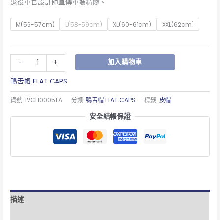
退役軍官設計師直傳軍裝精髓。
M(56-57cm)
L(58-59cm)
XL(60-61cm)
XXL(62cm)
加入購物車
-
+
鴨舌帽 FLAT CAPS
貨號:
IVCH0005TA
分類:
鴨舌帽 FLAT CAPS
標籤:
皮帽
安全結帳保證
描述
額外資訊