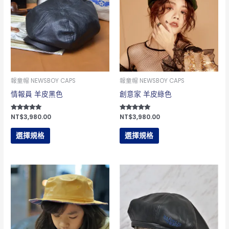
品
品
有
有
多
多
種
種
款
款
式。
式。
可
可
報童帽 NEWSBOY CAPS
報童帽 NEWSBOY CAPS
在
在
情報員 羊皮黑色
創意家 羊皮綠色
產
產
評分
NT$
3,980.00
評分
NT$
3,980.00
品
品
5.00
5.00
滿分 5
滿分 5
頁
頁
選擇規格
選擇規格
面
面
選
選
此
此
擇
擇
產
產
選
選
品
品
項
項
有
有
多
多