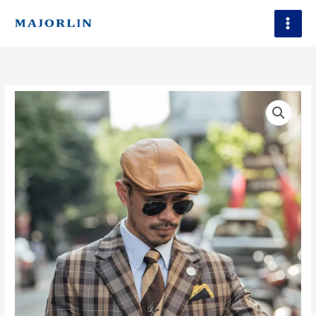
跳
至
主
要
內
容
狩
獵
者
牛
皮
駝
色
數
量