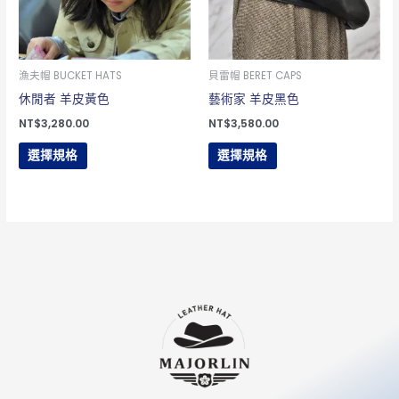
種
種
款
款
式。
式。
可
可
漁夫帽 BUCKET HATS
貝雷帽 BERET CAPS
在
在
休閒者 羊皮黃色
藝術家 羊皮黑色
產
產
NT$
3,280.00
NT$
3,580.00
品
品
選擇規格
選擇規格
頁
頁
面
面
選
選
擇
擇
選
選
項
項