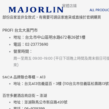
跳
實體店鋪
至
ALL PRODU
主
部份店家並非全款式，有需要可請店家進貨或直接於官網購買
要
內
PROFI 台北大直門市
容
地址：台北市中山區明水路672巷26號1樓
電話：02-23773690
營業時間：
周一至周五 09:00-19:00 (平日下班晚上時間及周末假日
來)
SACA 品牌聯合專櫃 – A13
地址：台北A13信義遠百，3樓 (110台北市信義區松壽路13號
百世多麗酒店商店街 – 澎湖
地址：澎湖縣馬公市新店路420號
電話：06-9219399