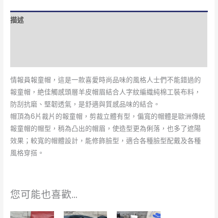
描述
額外資訊
評價 (1)
情報員報童帽，這是一款喜愛時尚品味的風格人士們不能錯過的
報童帽，絶佳觸感頭層羊皮帽眉結合人字紋編織純棉工裝布料，
防刮抗磨、堅韌透氣，是舒適與質感品味的結合。
帽頂為6片裁片的報童帽，剪裁立體有型，偏寬的帽體是歐洲傳統
報童帽的帽型，稍為凸出的帽眉，使造型更為俐落，也多了遮陽
效果；較寬的帽體設計，能修飾臉型，適合各種臉型配戴及各種
風格穿搭。
您可能也喜歡…
此
此
此