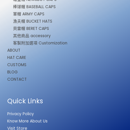
棒球帽 BASEBALL CAPS
軍帽 ARMY CAPS
漁夫帽 BUCKET HATS
貝雷帽 BERET CAPS
其他商品 accessory
客製附加選項 Customization
ABOUT
HAT CARE
CUSTOMS
BLOG
CONTACT
Quick Links
Privacy Policy
Know More About Us
Visit Store