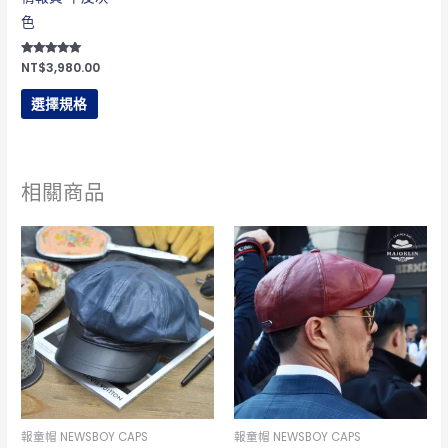
款
色
式。
可
評分
NT$
3,980.00
5.00
在
滿分 5
選擇規格
產
品
頁
面
相關商品
選
擇
此
此
選
產
產
項
品
品
有
有
多
多
種
種
款
款
式。
式。
可
可
報童帽 NEWSBOY CAPS
報童帽 NEWSBOY CAPS