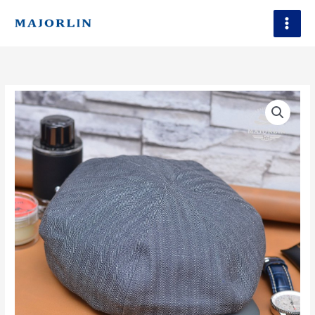
跳
至
主
要
內
容
情
報
員
灰
色
數
量