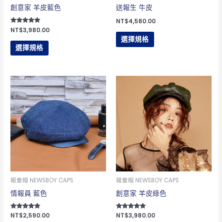
在
在
創意家 羊皮藍色
送報生 牛皮
產
產
NT$
4,580.00
評分
NT$
3,980.00
品
品
5.00
選擇規格
滿分 5
頁
頁
選擇規格
面
面
選
選
此
此
擇
擇
產
產
選
選
品
品
項
項
有
有
多
多
種
種
款
款
式。
式。
可
可
報童帽 NEWSBOY CAPS
報童帽 NEWSBOY CAPS
在
在
情報員 藍色
創意家 羊皮綠色
產
產
評分
NT$
2,590.00
評分
NT$
3,980.00
品
品
5.00
5.00