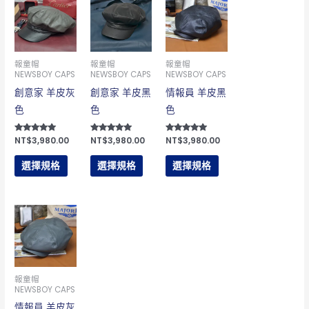
產
產
產
品
品
品
有
有
有
報童帽
報童帽
報童帽
多
多
多
NEWSBOY CAPS
NEWSBOY CAPS
NEWSBOY CAPS
種
種
種
創意家 羊皮灰
創意家 羊皮黑
情報員 羊皮黑
款
款
款
色
色
色
式。
式。
式。
可
可
可
評分
NT$
3,980.00
評分
NT$
3,980.00
評分
NT$
3,980.00
5.00
5.00
5.00
在
在
在
滿分 5
滿分 5
滿分 5
選擇規格
選擇規格
選擇規格
產
產
產
品
品
品
頁
頁
頁
此
面
面
面
產
選
選
選
品
擇
擇
擇
有
選
選
選
報童帽
多
NEWSBOY CAPS
項
項
項
種
情報員 羊皮灰