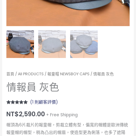
首頁
/
All PRODUCTS
/
報童帽 NEWSBOY CAPS
/ 情報員 灰色
情報員 灰色
(
1
則顧客評價)
評分
1
5.00
/
NT$
2,590.00
5，已有
位
+ Free Shipping
顧客進行評
分
帽頂為6片裁片的報童帽，剪裁立體有型，偏寬的帽體是歐洲傳統
報童帽的帽型，稍為凸出的帽眉，使造型更為俐落，也多了遮陽