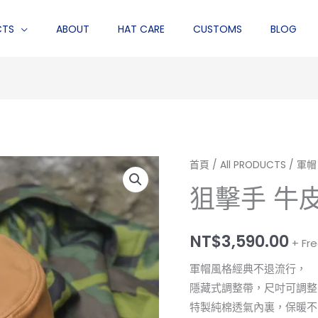
CTS
ABOUT
HAT CARE
CUSTOMS
BLOG
狙
首頁
/
All PRODUCTS
/
軍帽 
擊
狙擊手 牛
手
牛
NT$
3,590.00
皮
+ Fr
駝
軍帽風格經典不退流行，
色
隱藏式調整帶，尺吋可調整
數
特製純棉透氣內裏，保暖不