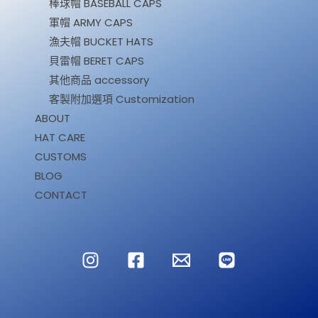
棒球帽 BASEBALL CAPS
軍帽 ARMY CAPS
漁夫帽 BUCKET HATS
貝雷帽 BERET CAPS
其他商品 accessory
客製附加選項 Customization
ABOUT
HAT CARE
CUSTOMS
BLOG
CONTACT