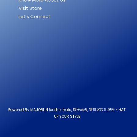
Visit Store
Let’s Connect
Powered By MAJORLIN leather hats, 帽子品牌, 提供客製化服務 - HAT
UP YOUR STYLE