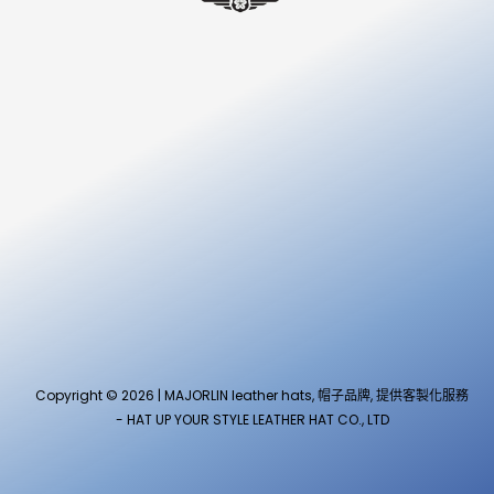
Copyright © 2026 | MAJORLIN leather hats, 帽子品牌, 提供客製化服務
- HAT UP YOUR STYLE LEATHER HAT CO., LTD