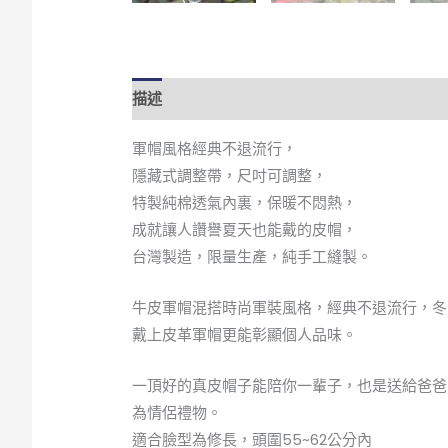
描述
額外資訊
評價 (0)
軍帽風格經典不退流行，
隱藏式調整帶，尺吋可調整，
特製純棉透氣內裏，保暖不悶熱，
成就讓人讚譽夏天也能戴的皮帽，
台灣製造，限量生產，純手工縫製。
牛皮軍帽混搭時尚軍裝風格，經典不退流行，冬
戴上皮革軍帽更能彰顯個人品味。
一頂好的真皮帽子能陪你一輩子，也是送給爸爸
為情侶禮物。
適合臉型為修長，頭圍55~62公分內