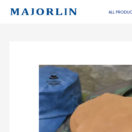
跳
至
ALL PRODU
主
要
內
容