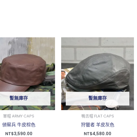
此
產
品
有
多
種
款
暫無庫存
暫無庫存
式。
可
在
軍帽 ARMY CAPS
鴨舌帽 FLAT CAPS
產
偵察兵 牛皮棕色
狩獵者 羊皮灰色
品
NT$
3,590.00
NT$
4,580.00