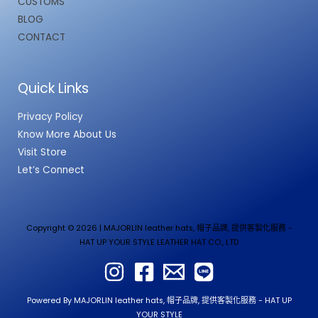
CUSTOMS
BLOG
CONTACT
Quick Links
Privacy Policy
Know More About Us
Visit Store
Let’s Connect
Copyright © 2026 | MAJORLIN leather hats, 帽子品牌, 提供客製化服務 -
HAT UP YOUR STYLE LEATHER HAT CO., LTD
Powered By MAJORLIN leather hats, 帽子品牌, 提供客製化服務 - HAT UP
YOUR STYLE