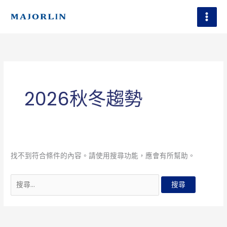
跳
至
主
搜
要
尋
內
關
容
鍵
字:
2026秋冬趨勢
找不到符合條件的內容。請使用搜尋功能，應會有所幫助。