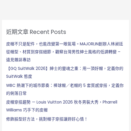
近期文章 Recent Posts
皮帽不只是配件，也能改變第一眼氣場。MAJORLIN創辦人林昶廷
從帽型、材質到穿搭細節，觀察台灣男性紳士風格的低調轉變 –
遠見雜誌專訪
【GQ SuitWalk 2026】紳士的靈魂之重：用一頂好帽，定義你的
SuitWalk 態度
WBC 熱潮下的城市節奏：棒球帽／老帽的 5 套質感穿搭，定義你
的俐落日常
皮帽穿搭趨勢 — Louis Vuitton 2026 秋冬男裝大秀，Pharrell
Williams 巧手下的皮帽
修飾臉型好方法，挑對帽子穿搭讓妳好心情！