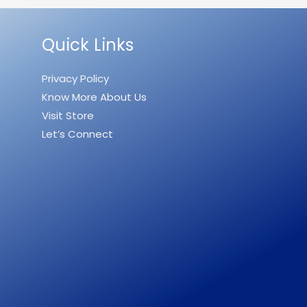
Quick Links
Privacy Policy
Know More About Us
Visit Store
Let’s Connect