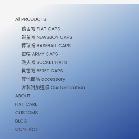
All PRODUCTS
鴨舌帽 FLAT CAPS
報童帽 NEWSBOY CAPS
棒球帽 BASEBALL CAPS
軍帽 ARMY CAPS
漁夫帽 BUCKET HATS
貝雷帽 BERET CAPS
其他商品 accessory
客製附加選項 Customization
ABOUT
HAT CARE
CUSTOMS
BLOG
CONTACT