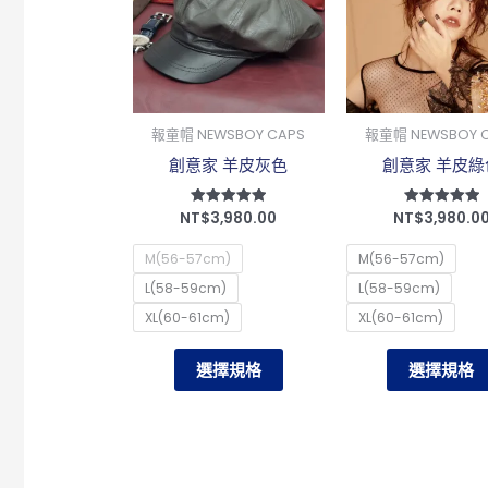
有
多
種
款
報童帽 NEWSBOY CAPS
報童帽 NEWSBOY 
式。
創意家 羊皮灰色
創意家 羊皮綠
可
在
NT$
3,980.00
NT$
3,980.0
評分
評分
產
5.00
5.00
滿分 5
滿分 5
品
M(56-57cm)
M(56-57cm)
頁
L(58-59cm)
L(58-59cm)
面
XL(60-61cm)
XL(60-61cm)
選
選擇規格
選擇規格
擇
選
項