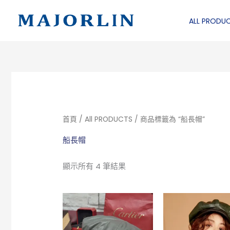
跳
至
ALL PRODU
主
要
內
容
首頁
/
All PRODUCTS
/ 商品標籤為 “船長帽”
船長帽
顯示所有 4 筆結果
此
產
品