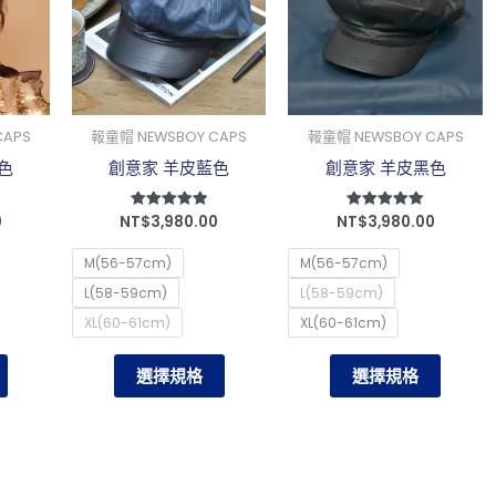
有
有
有
多
多
多
種
種
種
款
款
款
CAPS
報童帽 NEWSBOY CAPS
報童帽 NEWSBOY CAPS
式。
式。
式。
色
創意家 羊皮藍色
創意家 羊皮黑色
可
可
可
在
在
在
0
NT$
3,980.00
NT$
3,980.00
評分
評分
產
產
產
5.00
5.00
滿分 5
滿分 5
品
品
品
M(56-57cm)
M(56-57cm)
頁
頁
頁
L(58-59cm)
L(58-59cm)
面
面
面
XL(60-61cm)
XL(60-61cm)
選
選
選
選擇規格
選擇規格
擇
擇
擇
選
選
選
項
項
項