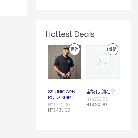
Hottest Deals
原
目
目
原
特
特
促銷
促銷
始
前
前
始
價
價
價
價
價
價
格
格
格
格
：
：
：
：
商
商
N
N
N
N
T
T
T
T
品
品
$
$
$
$
7
4
1
2
89 UNICORN
客製化 繡名字
9
3
2
5
POLO SHIRT
NT$
250.00
0
9
0
0
NT$
120.00
NT$
790.00
.
.
.
.
NT$
439.00
0
0
0
0
0
0
0
0
。
。
。
。