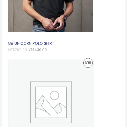
0
0
0
0
。
。
89 UNICORN POLO SHIRT
NT$
790.00
NT$
439.00
原
目
特
促銷
始
前
價
價
價
格
格
：
：
商
N
N
T
T
品
$
$
2
1
5
2
0
0
.
.
0
0
0
0
。
。