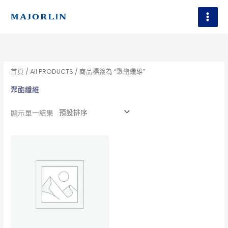
跳
至
主
要
內
容
首頁
/
All PRODUCTS
/ 商品標籤為 “聚酯纖維”
聚酯纖維
顯示單一結果
此
產
品
有
多
種
款