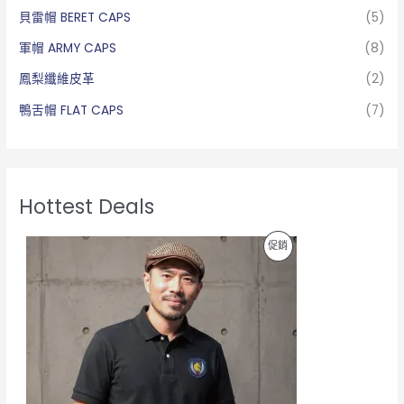
貝雷帽 BERET CAPS
(5)
軍帽 ARMY CAPS
(8)
鳳梨纖維皮革
(2)
鴨舌帽 FLAT CAPS
(7)
Hottest Deals
原
目
特
促銷
始
前
價
價
價
格
格
：
：
商
N
N
T
T
品
$
$
7
4
9
3
0
9
.
.