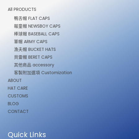
All PRODUCTS
鴨舌帽 FLAT CAPS
報童帽 NEWSBOY CAPS
棒球帽 BASEBALL CAPS
軍帽 ARMY CAPS
漁夫帽 BUCKET HATS
貝雷帽 BERET CAPS
其他商品 accessory
客製附加選項 Customization
ABOUT
HAT CARE
CUSTOMS
BLOG
CONTACT
Quick Links