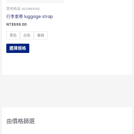
式。
可
其他商品 accessory
在
行李束帶 luggage strap
產
NT$
599.00
品
黑色
白色
軍綠
頁
面
選擇規格
選
擇
選
項
由價格篩選